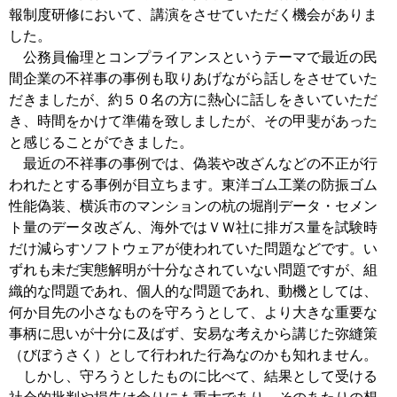
報制度研修において、講演をさせていただく機会がありま
した。
公務員倫理とコンプライアンスというテーマで最近の民
間企業の不祥事の事例も取りあげながら話しをさせていた
だきましたが、約５０名の方に熱心に話しをきいていただ
き、時間をかけて準備を致しましたが、その甲斐があった
と感じることができました。
最近の不祥事の事例では、偽装や改ざんなどの不正が行
われたとする事例が目立ちます。東洋ゴム工業の防振ゴム
性能偽装、横浜市のマンションの杭の堀削データ・セメン
ト量のデータ改ざん、海外ではＶＷ社に排ガス量を試験時
だけ減らすソフトウェアが使われていた問題などです。い
ずれも未だ実態解明が十分なされていない問題ですが、組
織的な問題であれ、個人的な問題であれ、動機としては、
何か目先の小さなものを守ろうとして、より大きな重要な
事柄に思いが十分に及ばず、安易な考えから講じた弥縫策
（びぼうさく）として行われた行為なのかも知れません。
しかし、守ろうとしたものに比べて、結果として受ける
社会的批判や損失は余りにも重大であり、そのあたりの想