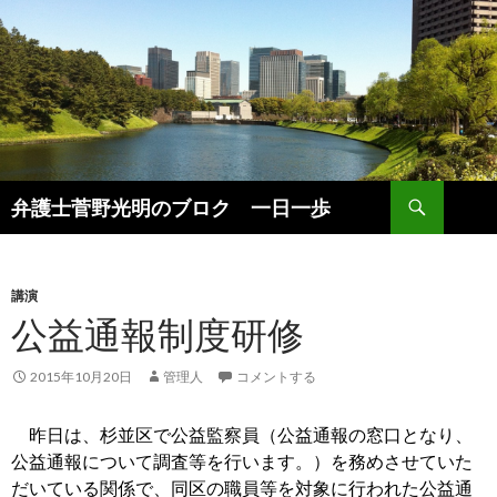
検
弁護士菅野光明のブロク 一日一歩
索
コ
ン
テ
ン
講演
ツ
公益通報制度研修
へ
ス
2015年10月20日
管理人
コメントする
キ
ッ
昨日は、杉並区で公益監察員（公益通報の窓口となり、
プ
公益通報について調査等を行います。）を務めさせていた
だいている関係で、同区の職員等を対象に行われた公益通